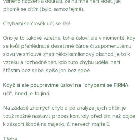
valného nadšení a doufala, že na mně není vidět, jak
pitomě se cítím (bylo, samozřejmě).
Chybami se člověk učí, se říká.
Ono je to takové vzletné, tohle úsloví, ale v momentě, kdy
se kvůli přehlédnuté desetinné čárce či zapomenutému
slovu ve smlouvě zhatí několikamilionový obchod, je to k
vzteku a rozhodně ten, kdo tuto chybu udělal, není
štěstím bez sebe, spíše jen bez sebe.
Když si ale poupravíme úsloví na "chybami se FIRMA
učí", hned je to jiná.
Na základě známých chyb a po analýze jejich příčin je
totiž možné nastavit proces kontroly před tím, než dojde
k zásadní škodě na majetku či nervech majitelů.
Třeba