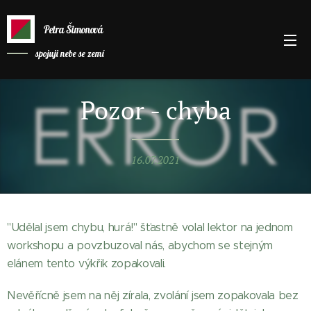
Petra Šimonová
spojuji nebe se zemí
Pozor - chyba
16.07.2021
"Udělal jsem chybu, hurá!" šťastně volal lektor na jednom
workshopu a povzbuzoval nás, abychom se stejným
elánem tento výkřik zopakovali.
Nevěřícně jsem na něj zírala, zvolání jsem zopakovala bez