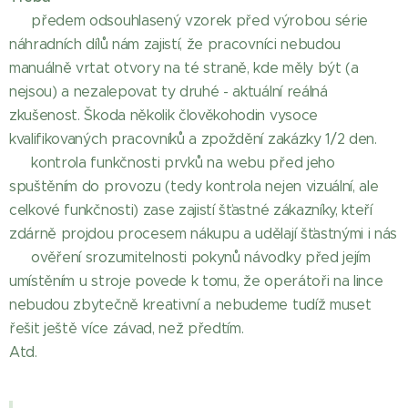
✔ předem odsouhlasený vzorek před výrobou série
náhradních dílů nám zajistí, že pracovníci nebudou
manuálně vrtat otvory na té straně, kde měly být (a
nejsou) a nezalepovat ty druhé - aktuální reálná
zkušenost. Škoda několik člověkohodin vysoce
kvalifikovaných pracovníků a zpoždění zakázky 1/2 den.
✔ kontrola funkčnosti prvků na webu před jeho
spuštěním do provozu (tedy kontrola nejen vizuální, ale
celkové funkčnosti) zase zajistí šťastné zákazníky, kteří
zdárně projdou procesem nákupu a udělají šťastnými i nás
✔ ověření srozumitelnosti pokynů návodky před jejím
umístěním u stroje povede k tomu, že operátoři na lince
nebudou zbytečně kreativní a nebudeme tudíž muset
řešit ještě více závad, než předtím.
Atd.