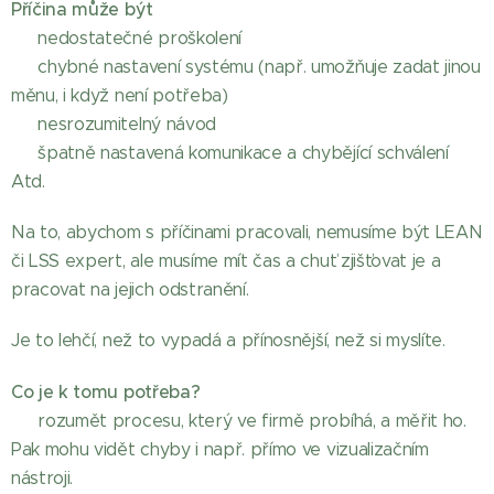
Příčina může být
🔎 nedostatečné proškolení
🔎 chybné nastavení systému (např. umožňuje zadat jinou
měnu, i když není potřeba)
🔎 nesrozumitelný návod
🔎 špatně nastavená komunikace a chybějící schválení
Atd.
Na to, abychom s příčinami pracovali, nemusíme být LEAN
či LSS expert, ale musíme mít čas a chuť zjišťovat je a
pracovat na jejich odstranění.
Je to lehčí, než to vypadá a přínosnější, než si myslíte.
Co je k tomu potřeba?
➕ rozumět procesu, který ve firmě probíhá, a měřit ho.
Pak mohu vidět chyby i např. přímo ve vizualizačním
nástroji.