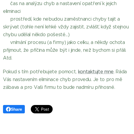
➕ čas na analýzu chyb a nastavení opatření k jejich
eliminaci
➕ prostředí, kde nebudou zaměstnanci chyby tajit a
skrývat (tohle není lehké vždy zajistit, zvlášť, když stejnou
chybu udělal někdo pošesté...)
➕ vnímání procesu (a firmy) jako celku, a někdy ochota
přijmout, že příčina může být i jinde, než bychom si přáli.
Atd.
Pokud s tím potřebujete pomoct,
kontaktujte mne
. Ráda
Vás nastavením eliminace chyb provedu. Je to pro mě
zábava a pro Vaši firmu to bude nadmíru přínosné.
Share